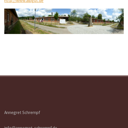
http://www.albgut.de
Annegret Schrempf
info@annegret-schrempf.de