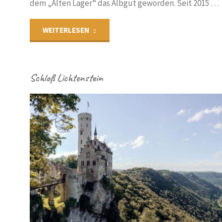
dem „Alten Lager“ das Albgut geworden. Seit 2015 …
"Albgut"
WEITERLESEN
Schloß Lichtenstein
IN
ADM
WÄBISCHE ALB
EX-I