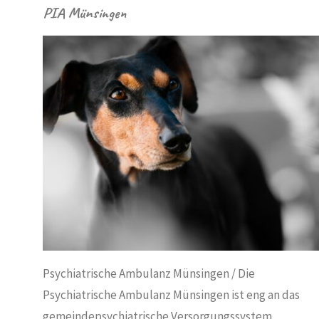
PIA Münsingen
IN
ADM
N
/
EX-I
ISCHE ALB
/
SCHWÄB
ES
SOZIAL
Psychiatrische Ambulanz Münsingen / Die
Psychiatrische Ambulanz Münsingen ist eng an das
gemeindepsychiatrische Versorgungssystem