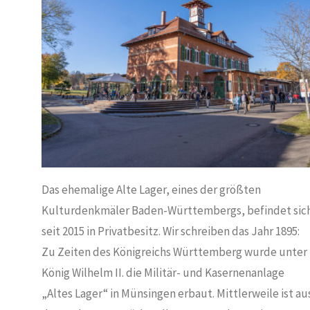
WÄBISCHE ALB
/
EX-I
ES
Das ehemalige Alte Lager, eines der größten
Kulturdenkmäler Baden-Württembergs, befindet sic
seit 2015 in Privatbesitz. Wir schreiben das Jahr 1895:
Zu Zeiten des Königreichs Württemberg wurde unter
König Wilhelm II. die Militär- und Kasernenanlage
„Altes Lager“ in Münsingen erbaut. Mittlerweile ist au