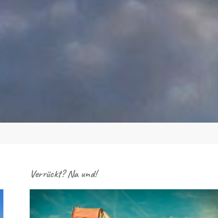
Verrückt? Na und!
IN