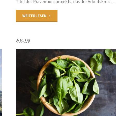
Titel des Präventionsprojekts, das der Arbeitskreis …
"Verrückt?
WEITERLESEN
Na
EX-IN
und!"
IN
N
/
SOZIALES